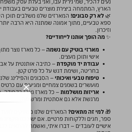
נעים להכיר, שמי נירית עבו, ואני בעלת עסק משפחת
הארץ, המתמחה ביצירת מוצרים טבעיים בעבודת יד
🌿
לא רק סבונים!
המארזים שלנו משלבים תוכן השר
ספא טבעיים, מתוך אמונה שמתנה היא הרבה יותר 
וזיכרון.
✨
מה הופך אותנו לייחודיים?
מארזי בוטיק עם נשמה
– כל מארז נוצר מתו
אישי ותוכן מעצים.
עבודת יד מוקפדת
– כתיבה אותנטית על אבני
בחריטה, ושימת דגש על כל פרט קטן.
טיפוח טבעי ואיכותי
– הסבונים והפילינג שלנו
מועשרים בשמנים צמחיים ומגיעים עם כרטיס
אריזות מושלמות
– כל מארז נארז בקפידה, 
מרגשת אלא גם אסתטית ומרשימה.
🎁
למי זה מתאים?
המארזים שלנו משווקים לוועדי 
ספר, חגים וללקוחות פרטיים. אם יש לכם תקציב ו
אישיים לעובדים – דברו איתי, ואשמח להתאים ל