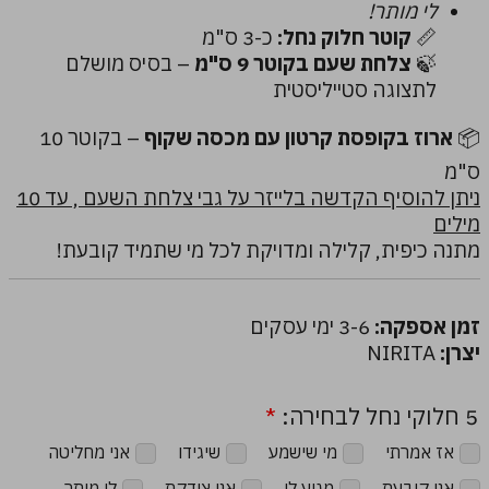
לי מותר!
📏
קוטר חלוק נחל:
כ-3 ס"מ
🍃
צלחת שעם בקוטר 9 ס"מ
– בסיס מושלם
לתצוגה סטייליסטית
📦
ארוז בקופסת קרטון עם מכסה שקוף
– בקוטר 10
ס"מ
ניתן להוסיף הקדשה בלייזר על גבי צלחת השעם , עד 10
מילים
מתנה כיפית, קלילה ומדויקת לכל מי שתמיד קובעת!
זמן אספקה:
3-6 ימי עסקים
יצרן:
NIRITA
5 חלוקי נחל לבחירה:
*
אז אמרתי
מי שישמע
שיגידו
אני מחליטה
אני קובעת
מגיע לי
אני צודקת
לי מותר