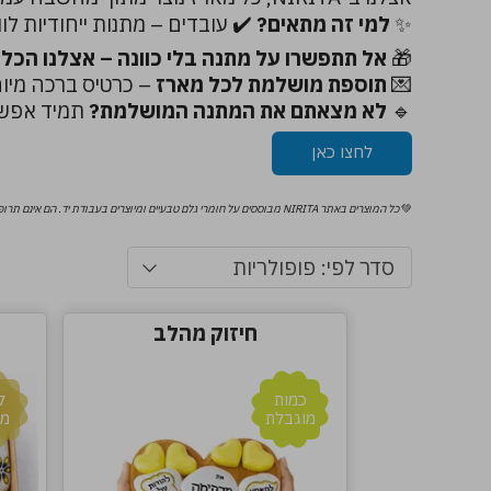
✨
למי זה מתאים?
✔️ עובדים – מתנות ייחודיות לו
🎁
אל תתפשרו על מתנה בלי כוונה – אצלנו הכל מ
💌
תוספת מושלמת לכל מארז
– כרטיס ברכה מיו
🔹
לא מצאתם את המתנה המושלמת?
תמיד אפשר
לחצו כאן
💚
כל המוצרים באתר NIRITA מבוססים על חומרי גלם טבעיים ומיוצרים בעבודת יד. הם אינם תרופה, אינם תכשיר רפואי או תמרוק המיועד לטפל במצבים רפואיים, ואינם מהווים תחליף לייעוץ רפואי מקצועי.
סדר לפי: פופולריות
חיזוק מהלב
כמות
ל
מוגבלת
מו