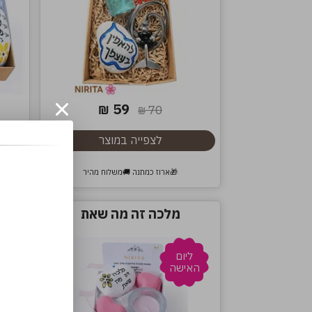
59
₪
70
₪
לצפייה במוצר
🎁ארוז כמתנה 🚚משלוח מהיר
מלכה זה מה שאת
ליום
ל
האישה
הא