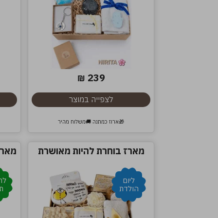
239
₪
לצפייה במוצר
🎁ארוז כמתנה 🚚משלוח מהיר
מארז בוחרת להיות מאושרת
מארז
ליום
לה
הולדת
ת