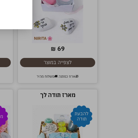
69
₪
לצפייה במוצר
🎁ארוז כמתנה 🚚משלוח מהיר
מארז תודה לך
להבעת
מו
תודה