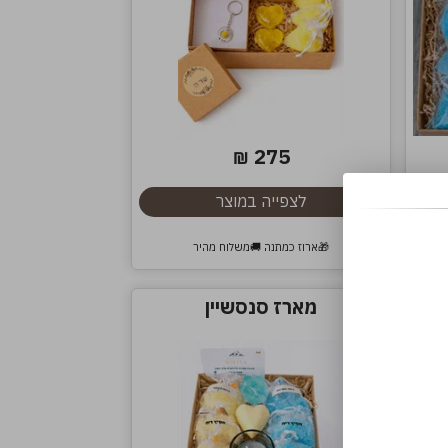
275
₪
לצפייה במוצר
🎁ארוז כמתנה 🚚משלוח מהיר
מארז סנסשיין