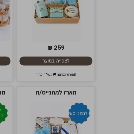
259
₪
לצפייה במוצר
🎁ארוז כמתנה 🚚משלוח מהיר
מארז למתגייס/ת
מא
ל
למתגייס/ת
הו