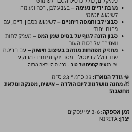
כימיקלים, כולל כרטיס הסבר לשימוש
מגבת ידיים נעימה
– בצבע לבן, רכה ונעימה
לשימוש יומיומי
סבוני לב וחמסה ריחניים
– לשימוש כסבון ידיים, עם
ניחוח ייחודי
סבון הזנה לגוף על בסיס שמן המפ
– מעניק לחות
ושמירה על רכות העור
מחזיק מפתחות מוזהב בעיצוב חישוק
– עם חריטת
שם, כולל קריסטל חמסה יוקרתי וחרוז מרוקע
🌸
רגעים קטנים של טוב
- כרטיס השראה מתנה
💎
גודל המארז:
23 ס"מ * 23 ס"מ
🎁
מתנה מושלמת ליום הולדת – אישית, מפנקת ומלאת
מחשבה!
זמן אספקה:
3-6 ימי עסקים
יצרן:
NIRITA