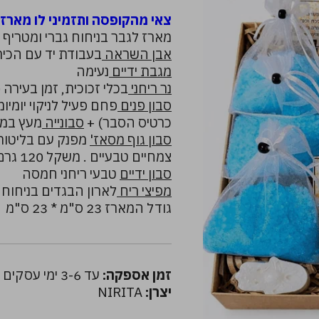
צאי מהקופסה ותזמיני לו מארז 
מארז לגבר בניחוח גברי ומטריף ו
אבן השראה
בעבודת יד עם הכית
מגבת ידיים
נעימה
נר ריחני
בכלי זכוכית, זמן בעירה 20 שעות בניחוח וניל
סבון פנים
כרטיס הסבר) +
סבונייה
מעץ במב
סבון גוף מסאז'
מפנק עם בליטות 
צמחיים טבעיים . משקל 120 גרם (מגיע עם כרטיס הסבר)
סבון ידיים
טבעי ריחני חמסה
מפיצי ריח
לארון הבגדים בניחוח ב
גודל המארז 23 ס"מ * 23 ס"מ
זמן אספקה:
עד 3-6 ימי עסקים
יצרן:
NIRITA