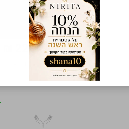
229
₪
ל