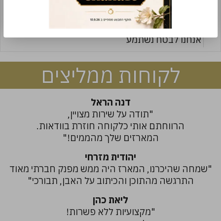
מאת:
יערה בן ישי
המארז הגיע והוא מושלם , עטוף כ"כ יפה ומלא
השראה.
אנחנו לבטח נשתמע
לקוחות ממליצים
דנה הראל
"תודה על שירות מצויין,
הרווחתם אותי כלקוחה חוזרת בוודאות.
המארזים שלך מהממים!"
יהודית מזרחי
"שמחה שהיכרנו, המארז היה ממש מפנק חברתי מאוד
התרגשה מהתוכן והכיתוב על האבן, תבורכי"
ליאת כהן
"מקצועיות ללא פשרות!