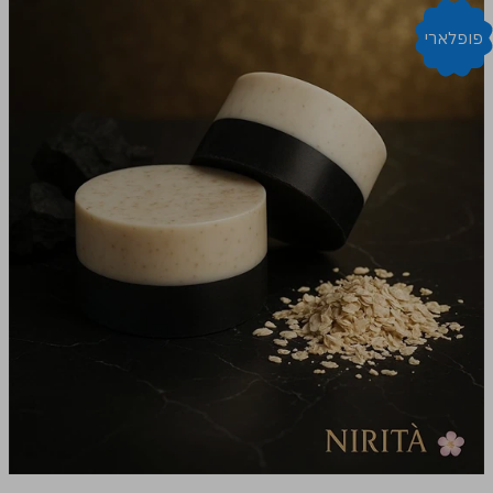
פופלארי