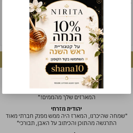
1.
סבון פחם פעיל ושיבולת שועל
מאת: מלי
קונה אותו קבוע, מחזיק להמון זמן
בבוקר עם הפחם השחור, בערב עם הפילינג שיבולת,
רגוע וטוב לי לפנים.
ממליצה לכם 🤍🤍
לקוחות ממליצים
דנה הראל
"תודה על שירות מצויין,
הרווחתם אותי כלקוחה חוזרת בוודאות.
המארזים שלך מהממים!"
יהודית מזרחי
"שמחה שהיכרנו, המארז היה ממש מפנק חברתי מאוד
התרגשה מהתוכן והכיתוב על האבן, תבורכי"