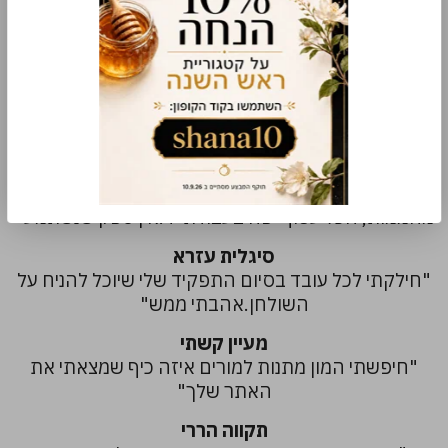
תודה על הכל!"
רחלי דוד
"שירות מקצועי ואדיב.
אחרי חיפושים ממושכים מצאתי!
תודה על הכל"
שני אהרוני
"מתנות לבנק דיסקונט - אבני ההשראה הגיעו והם
מהממות, הכל עטוף יפה בעבודת יד.אין ספק שנשתמע"
סיגלית עזרא
"חילקתי לכל עובד בסיום התפקיד שלי שיוכל להניח על
השולחן.אהבתי ממש"
מעיין קשתי
"חיפשתי המון מתנות למורים איזה כיף שמצאתי את
האתר שלך"
תקווה הררי